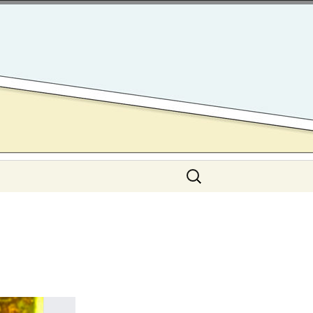
Search
for: