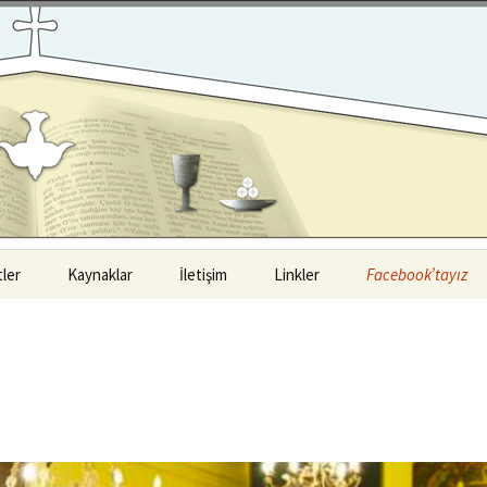
ler
Kaynaklar
İletişim
Linkler
Facebook’tayız
ul Luteryen
Kitaplar
i
Vaazlar
Luteryen Cemaati
Seminerler
Luteryen Cemaati
Materyaller
a Luteryen