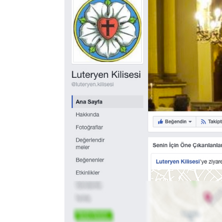
Cemaat
Kruşev
Cemaat