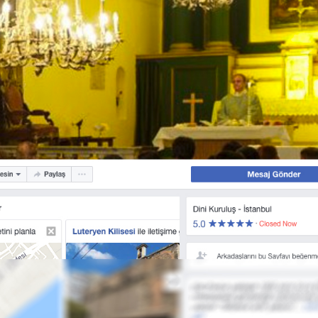
i
o Luteryen
i