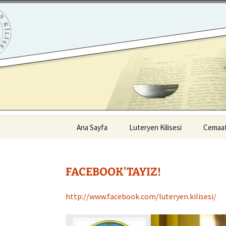
ILC
Skip
to
content
en Kilisesi
Ana Sayfa
Luteryen Kilisesi
Cemaat
Neye İnanıyoruz?
İstanb
Cemaat
FACEBOOK'TAYIZ!
Luteryen İman Hayatı
İzmir 
Kilisenin Tarihi
http://www.facebook.com/luteryen.kilisesi/
Adana 
Peşter