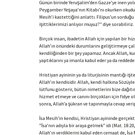
Günün birinde Yeruşalim’den Gazze’ye inen yolda
Peygamber Yeşaya’nın Kitabı’nı okurken okuduğ
Mesih’i kastettiğini anlattı. Filipus’un sorduğu
işittiklerimizi anlıyor muyuz?" diye sorabiliriz.
Birçok insan, ibadetin Allah için yapılan bir hi
Allah’ın önündeki durumlarını geliştirmeye çalış
kendiliğinden bir şey yapamaz. Ancak Allah, kur
yaptıklarını ya imanla kabul eder ya da reddeder
Hristiyan ayininin ya da liturjisinin mantığı iş
Allah’ın kendisidir. Allah, kendi halkına Sözüyl
lütfunu gösterir, bütün nimetlerini bize dağıtı
hizmet etmeye ve canını birçokları için fidye o
sonra, Allah’a şükran ve tapınmayla cevap veri
İsa Mesih’in kendisi, Hristiyan ayininde gerçek
”İsa’nın adıyla bir araya gelmek” idi (Mat. 18:20,
Allah’ın verdiklerini kabul eden cemaat de, İsa M