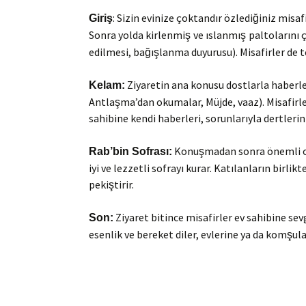
: Sizin evinize çoktandır özlediğiniz misaf
Giriş
Sonra yolda kirlenmiş
ve ıslanmış
paltolarını 
edilmesi, bağışlanma duyurusu). Misafirler de teşe
Ziyaretin ana konusu dostlarla haberleş
Kelam:
Antlaşma’dan okumalar, Müjde, vaaz). Misafirler
sahibine kendi haberleri, sorunlarıyla dertlerini 
Konuşmadan sonra önemli ola
Rab’bin Sofrası:
iyi ve lezzetli sofrayı kurar. Katılanların birlik
pekiştirir.
Ziyaret bitince misafirler ev sahibine sevgi
Son:
esenlik ve bereket diler, evlerine ya da komşula