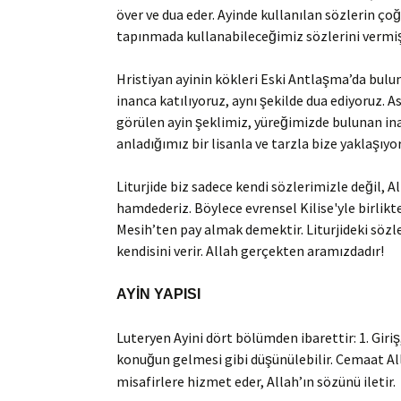
över ve dua eder. Ayinde kullanılan sözlerin ço
tapınmada kullanabileceğimiz sözlerini vermiş
Hristiyan ayinin kökleri Eski Antlaşma’da bulunan
inanca katılıyoruz, aynı şekilde dua ediyoruz. 
görülen ayin şeklimiz, yüreğimizde bulunan ina
anladığımız bir lisanla ve tarzla bize yaklaşıyor
Liturjide biz sadece kendi sözlerimizle değil, Al
hamdederiz. Böylece evrensel Kilise'yle birlik
Mesih’ten pay almak demektir. Liturjideki sözl
kendisini verir. Allah gerçekten aramızdadır!
AYİN YAPISI
Luteryen Ayini dört bölümden ibarettir: 1. Giriş,
konuğun gelmesi gibi düşünülebilir. Cemaat Al
misafirlere hizmet eder, Allah’ın sözünü iletir.