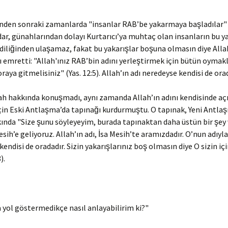
ti
inden sonraki zamanlarda "insanlar RAB’be yakarmaya başladılar" (Y
vo Luteryen
dar, günahlarından dolayı Kurtarıcı’ya muhtaç olan insanların bu y
ti
diliğinden ulaşamaz, fakat bu yakarışlar boşuna olmasın diye Allah
ı emretti: "Allah'ınız RAB’bin adını yerleştirmek için bütün oymakl
ya gitmelisiniz" (Yas. 12:5). Allah’ın adı neredeyse kendisi de orad
llah hakkında konuşmadı, aynı zamanda Allah’ın adını kendisinde açık
 için Eski Antlaşma’da tapınağı kurdurmuştu. O tapınak, Yeni Antla
kkında "Size şunu söyleyeyim, burada tapınaktan daha üstün bir şey 
esih’e geliyoruz. Allah’ın adı, İsa Mesih’te aramızdadır. O’nun adıyla
kendisi de oradadır. Sizin yakarışlarınız boş olmasın diye O sizin içi
).
 yol göstermedikçe nasıl anlayabilirim ki?"