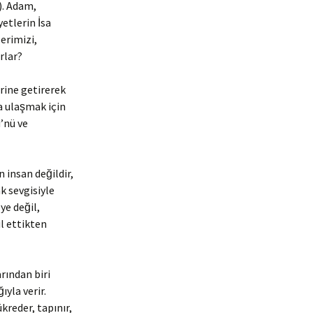
). Adam,
etlerin İsa
lerimizi,
rlar?
erine getirerek
şa ulaşmak için
’nü ve
n insan değildir,
k sevgisiyle
ye değil,
ul ettikten
rından biri
ıyla verir.
kreder, tapınır,