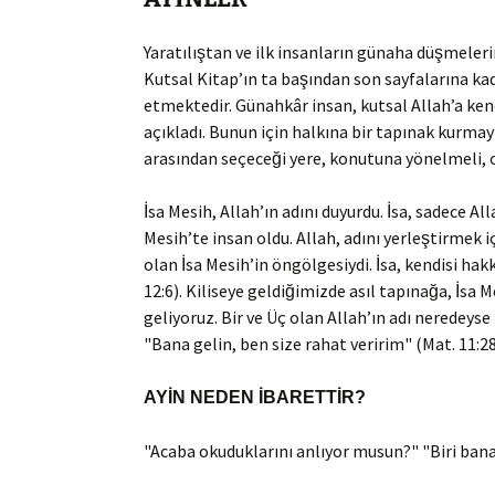
Cemaa
Yaratılıştan ve ilk insanların günaha düşmeler
Kruşe
Kutsal Kitap’ın ta başından son sayfalarına ka
Cemaa
etmektedir. Günahkâr insan, kutsal Allah’a ken
açıkladı. Bunun için halkına bir tapınak kurmay
arasından seçeceği yere, konutuna yönelmeli, ora
İsa Mesih, Allah’ın adını duyurdu. İsa, sadece A
Mesih’te insan oldu. Allah, adını yerleştirmek
olan İsa Mesih’in öngölgesiydi. İsa, kendisi ha
12:6). Kiliseye geldiğimizde asıl tapınağa, İsa M
geliyoruz. Bir ve Üç olan Allah’ın adı neredeyse 
"Bana gelin, ben size rahat veririm" (Mat. 11:28
AYİN NEDEN İBARETTİR?
"Acaba okuduklarını anlıyor musun?" "Biri bana