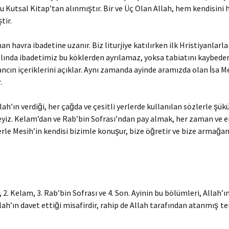
ğu Kutsal Kitap’tan alınmıştır. Bir ve Üç Olan Allah, hem kendisini
tir.
 havra ibadetine uzanır. Biz liturjiye katılırken ilk Hristiyanlarla 
Aslında ibadetimiz bu köklerden ayrılamaz, yoksa tabiatını kaybede
ncın içeriklerini açıklar. Aynı zamanda ayinde aramızda olan İsa M
.
lah’ın verdiği, her çağda ve çesitli yerlerde kullanılan sözlerle şük
teyiz. Kelam’dan ve Rab’bin Sofrası’ndan pay almak, her zaman ve 
erle Mesih’in kendisi bizimle konuşur, bize öğretir ve bize armağa
 2. Kelam, 3. Rab’bin Sofrası ve 4. Son. Ayinin bu bölümleri, Allah’ın
lah’ın davet ettiği misafirdir, rahip de Allah tarafından atanmış
te