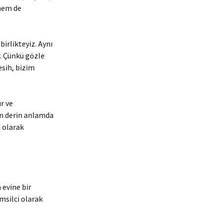
 hem de
birlikteyiz. Aynı
r. Çünkü gözle
esih, bizim
ür ve
en derin anlamda
n olarak
 evine bir
msilci olarak