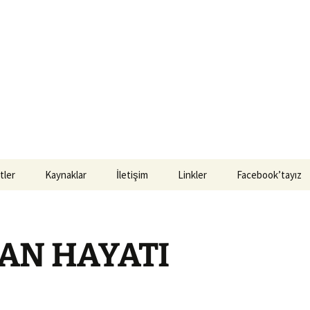
tler
Kaynaklar
İletişim
Linkler
Facebook’tayız
ul Luteryen
Kitaplar
ti
Vaazlar
AN HAYATI
Luteryen Cemaati
Seminerler
Luteryen Cemaati
Materyaller
a Luteryen