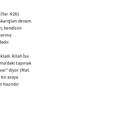
ar. 4:26).
akarışları devam
, kendisini
arınız
adır.
ladı. Allah İsa
şma’daki tapınak
var" diyor (Mat.
 bir araya
n hazırdır: