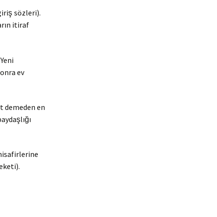
iriş
sözleri).
rın itiraf
 Yeni
sonra ev
et demeden en
 paydaşlığı
misafirlerine
eketi).