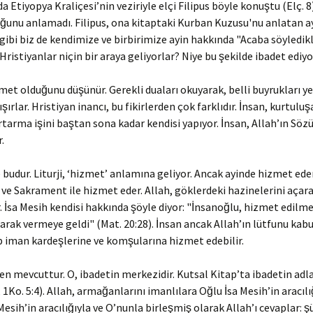
 Etiyopya Kraliçesi’nin veziriyle elçi Filipus böyle konuştu (Elç. 8
unu anlamadı. Filipus, ona kitaptaki Kurban Kuzusu'nu anlatan ay
 gibi biz de kendimize ve birbirimize ayin hakkında "Acaba söyledik
 Hristiyanlar niçin bir araya geliyorlar? Niye bu şekilde ibadet ediyo
zmet olduğunu düşünür. Gerekli duaları okuyarak, belli buyrukları y
ırlar. Hristiyan inancı, bu fikirlerden çok farklıdır. İnsan, kurtulu
tarma işini baştan sona kadar kendisi yapıyor. İnsan, Allah’ın Sözü
.
te budur. Liturji, ‘hizmet’ anlamına geliyor. Ancak ayinde hizmet ede
e ve Sakrament ile hizmet eder. Allah, göklerdeki hazinelerini açara
r. İsa Mesih kendisi hakkında şöyle diyor: "İnsanoğlu, hizmet edilme
larak vermeye geldi" (Mat. 20:28). İnsan ancak Allah’ın lütfunu kab
p iman kardeşlerine ve komşularına hizmet edebilir.
ten mevcuttur. O, ibadetin merkezidir. Kutsal Kitap’ta ibadetin adla
 1Ko. 5:4). Allah, armağanlarını imanlılara Oğlu İsa Mesih’in aracılığ
esih’in aracılığıyla ve O’nunla birleşmiş olarak Allah’ı cevaplar: şü