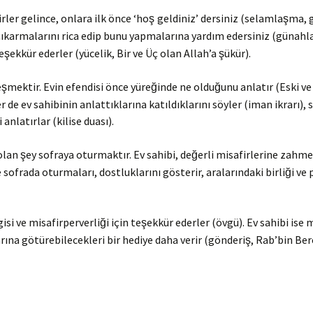
irler gelince, onlara ilk önce ‘hoş
geldiniz’ dersiniz (selamlaşma, g
çıkarmalarını rica edip bunu yapmalarına yardım edersiniz (günahla
kkür ederler (yücelik, Bir ve Üç olan Allah’a şükür).
mektir. Evin efendisi önce yüreğinde ne olduğunu anlatır (Eski ve
 de ev sahibinin anlattıklarına katıldıklarını söyler (iman ikrarı), 
anlatırlar (kilise duası).
n şey sofraya oturmaktır. Ev sahibi, değerli misafirlerine zahm
te sofrada oturmaları, dostluklarını gösterir, aralarındaki birliği ve
si ve misafirperverliği için teşekkür ederler (övgü). Ev sahibi ise 
rına götürebilecekleri bir hediye daha verir (gönderiş, Rab’bin Ber