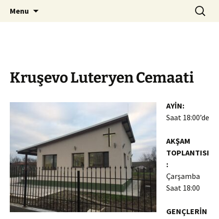
ILC
Skip
Search
si
Menu
to
for:
content
Kruşevo Luteryen Cemaati
AYİN:
Saat 18:00’de
AKŞAM
TOPLANTISI
:
Çarşamba
Saat 18:00
GENÇLERİN