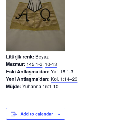
Litürjik renk:
Beyaz
Mezmur:
145:1-3
,
10-13
Eski Antlaşma’dan:
Yar. 18:1-3
Yeni Antlaşma’dan:
Kol. 1:14–23
Müjde:
Yuhanna 15:1-10
Add to calendar