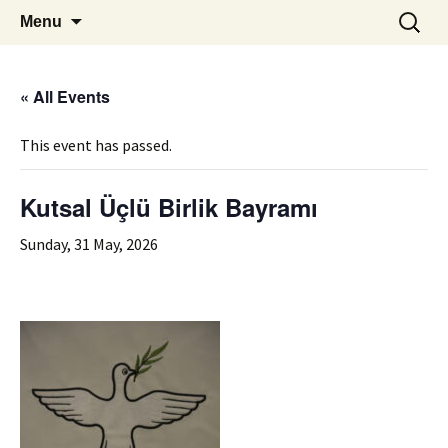
ILC
Skip
Search
si
Menu
to
for:
content
« All Events
This event has passed.
Kutsal Üçlü Birlik Bayramı
Sunday, 31 May, 2026