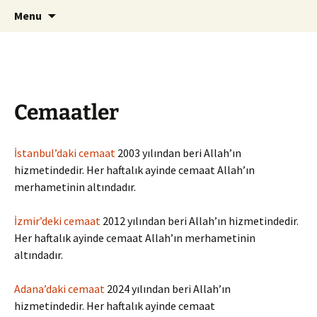
ILC
Skip
Search
si
Menu
to
for:
content
Cemaatler
İstanbul’daki cemaat
2003 yılından beri Allah’ın
hizmetindedir. Her haftalık ayinde cemaat Allah’ın
merhametinin altındadır.
İzmir’deki cemaat
2012 yılından beri Allah’ın hizmetindedir.
Her haftalık ayinde cemaat Allah’ın merhametinin
altındadır.
Adana’daki cemaat
2024 yılından beri Allah’ın
hizmetindedir. Her haftalık ayinde cemaat