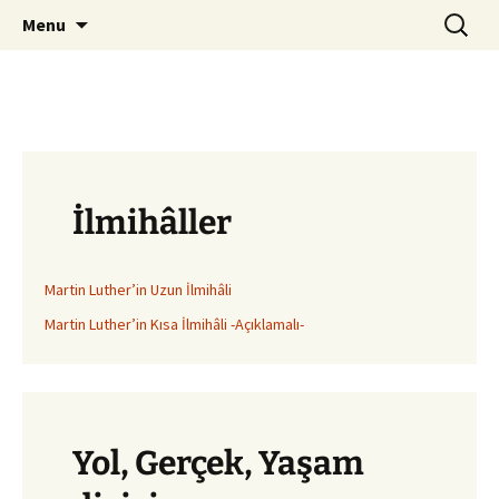
ILC
Skip
Search
si
Menu
to
for:
content
İlmihâller
Martin Luther’in Uzun İlmihâli
Martin Luther’in Kısa İlmihâli -Açıklamalı-
Yol, Gerçek, Yaşam