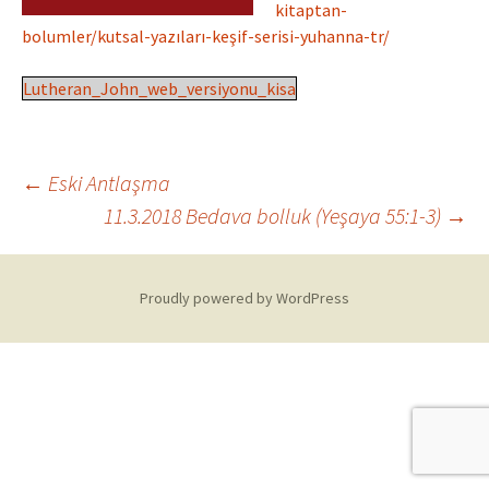
kitaptan-
bolumler/kutsal-yazıları-keşif-serisi-yuhanna-tr/
Lutheran_John_web_versiyonu_kisa
Post
←
Eski Antlaşma
11.3.2018 Bedava bolluk (Yeşaya 55:1-3)
→
navigation
Proudly powered by WordPress