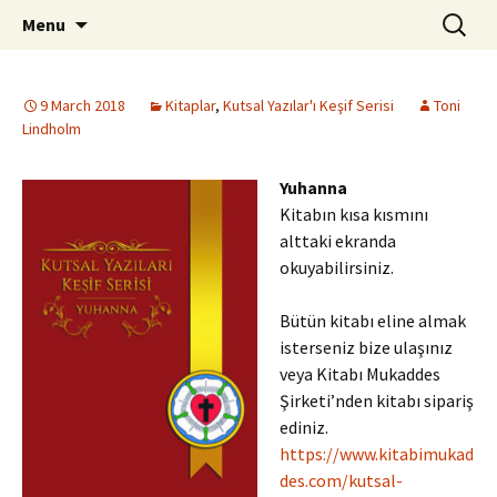
ILC
Skip
Search
si
Menu
to
for:
content
9 March 2018
Kitaplar
,
Kutsal Yazılar'ı Keşif Serisi
Toni
Lindholm
Yuhanna
Kitabın kısa kısmını
alttaki ekranda
okuyabilirsiniz.
Bütün kitabı eline almak
isterseniz bize ulaşınız
veya Kitabı Mukaddes
Şirketi’nden kitabı sipariş
ediniz.
https://www.kitabimukad
des.com/kutsal-