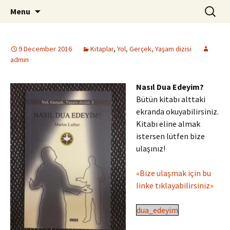
ILC
Skip
Search
si
Menu
to
for:
content
9 December 2016
Kitaplar
,
Yol, Gerçek, Yaşam dizisi
admin
Nasıl Dua Edeyim?
Bütün kitabı alttaki
ekranda okuyabilirsiniz.
Kitabı eline almak
istersen lütfen bize
ulaşınız!
«Bize ulaşmak için bu
linke tıklayabilirsiniz»
dua_edeyim