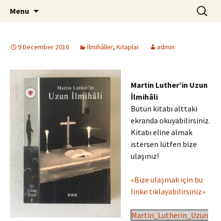
ILC
Skip
Search
si
Menu
to
for:
content
9 December 2016
İlmihâller
,
Kitaplar
admin
Martin Luther’in Uzun
İlmihâli
Bütün kitabı alttaki
ekranda okuyabilirsiniz.
Kitabı eline almak
istersen lütfen bize
ulaşınız!
«Bize ulaşmak için bu
linke tıklayabilirsiniz»
Martin_Lutherin_Uzun