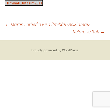
_Ilmihali18Kasim2011
Post
←
Martin Luther’in Kısa İlmihâli -Açıklamalı-
Kelam ve Ruh
→
navigation
Proudly powered by WordPress