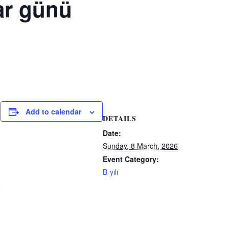
ar günü
era Luteryen
ati
evo Luteryen
ati
Add to calendar
DETAILS
Date:
Sunday, 8 March, 2026
Event Category:
B-yılı
0