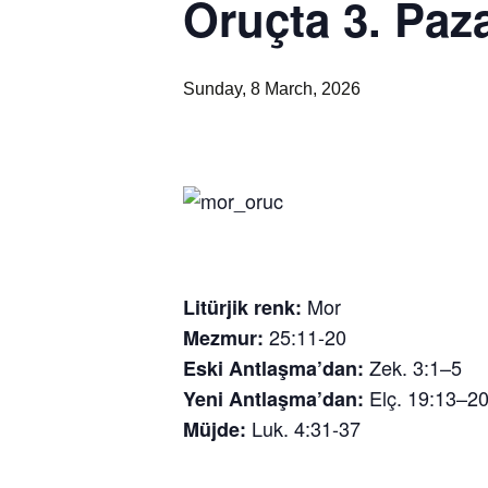
Oruçta 3. Paz
Peşt
Cema
Kruş
Sunday, 8 March, 2026
Cema
Mor
Litürjik renk:
25:11-20
Mezmur:
Zek. 3:1–5
Eski Antlaşma’dan:
Elç. 19:13–2
Yeni Antlaşma’dan:
Luk. 4:31-37
Müjde: