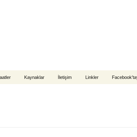
atler
Kaynaklar
İletişim
Linkler
Facebook’ta
bul Luteryen
Kitaplar
ati
Vaazlar
r Luteryen Cemaati
Seminerler
a Luteryen
ati
Materyaller