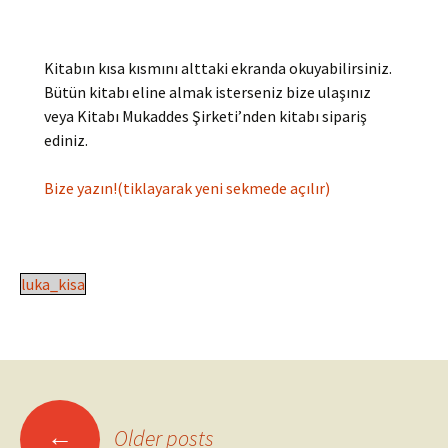
Kitabın kısa kısmını alttaki ekranda okuyabilirsiniz.
Bütün kitabı eline almak isterseniz bize ulaşınız
veya Kitabı Mukaddes Şirketi’nden kitabı sipariş
ediniz.
Bize yazın!(tiklayarak yeni sekmede açılır)
luka_kisa
Posts
←
Older posts