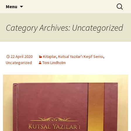
ILC
Skip
Search
si
Menu
to
for:
content
Category Archives: Uncategorized
22 April 2020
Kitaplar
,
Kutsal Yazılar'ı Keşif Serisi
,
Uncategorized
Toni Lindholm