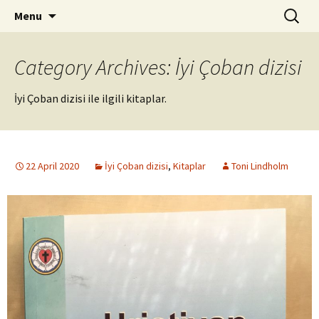
ILC
Skip
Search
si
Menu
to
for:
content
Category Archives: İyi Çoban dizisi
İyi Çoban dizisi ile ilgili kitaplar.
22 April 2020
İyi Çoban dizisi
,
Kitaplar
Toni Lindholm