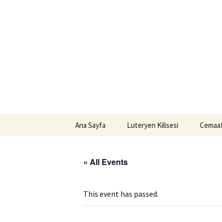
ILC
Skip
to
content
n Kilisesi
Ana Sayfa
Luteryen Kilisesi
Cemaat
Neye İnanıyoruz?
İstanb
Cemaat
« All Events
Luteryen İman Hayatı
İzmir 
Kilisenin Tarihi
This event has passed.
Adana 
Peşter