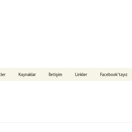
ler
Kaynaklar
İletişim
Linkler
Facebook’tayız
ul Luteryen
Kitaplar
i
Vaazlar
Luteryen Cemaati
Seminerler
Luteryen Cemaati
Materyaller
a Luteryen