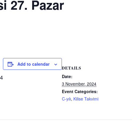
i 27. Pazar
i
o Luteryen
i
Add to calendar
DETAILS
44
Date:
3 November, 2024
Event Categories:
C-yılı
,
Kilise Takvimi