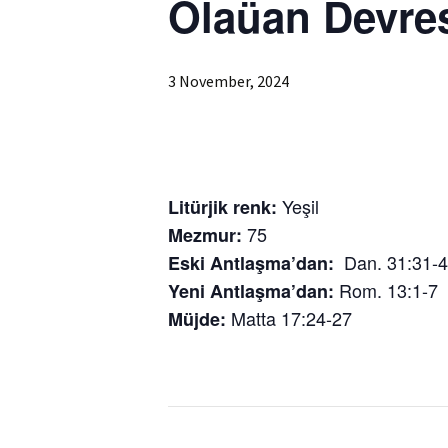
Olaüan Devres
Cemaat
Kruşev
Cemaat
3 November, 2024
Yeşil
Litürjik renk:
75
Mezmur:
Dan. 31:31-
Eski Antlaşma’dan:
Rom. 13:1-7
Yeni Antlaşma’dan:
Matta 17:24-27
Müjde: