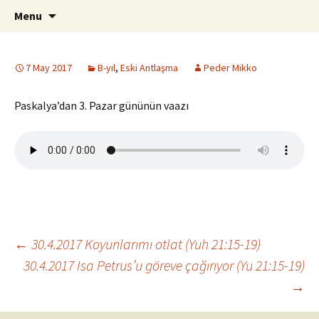
ILC
Skip
Search
si
Menu
to
for:
content
7 May 2017
B-yıl
,
Eski Antlaşma
Peder Mikko
Paskalya’dan 3. Pazar gününün vaazı
Post
←
30.4.2017 Koyunlarımı otlat (Yuh 21:15-19)
30.4.2017 Isa Petrus’u göreve çağırıyor (Yu 21:15-19)
→
navigation