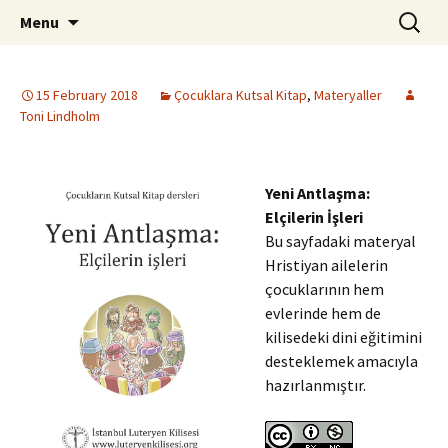
ILC
Skip
Search
si
Menu
to
for:
content
15 February 2018
Çocuklara Kutsal Kitap
,
Materyaller
Toni Lindholm
Yeni Antlaşma:
Elçilerin İşleri
Bu sayfadaki materyal
Hristiyan ailelerin
çocuklarının hem
evlerinde hem de
kilisedeki dini eğitimini
desteklemek amacıyla
hazırlanmıştır.