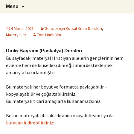
ILC
Skip
Search
si
Menu
to
for:
content
4 March 2021
Gençler için Kutsal Kitap Dersleri
,
Materyaller
Toni Lindholm
Diriliş Bayramı (Paskalya) Dersleri
Bu sayfadaki materyal Hristiyan ailelerin gençlerinin hem
evlerde hem de kilisedeki dini eğitimini desteklemek
amacıyla hazırlanmıştır.
Bu materyali her boyut ve formatta paylaşabilir –
kopyalayabilir ve çoğaltabilirsiniz.
Bu materyali ticari amaçlarla kullanamazsınız.
Bütün materyali alttaki ekranda okuyabilirsiniz ya da
buradan indirebilirsiniz: