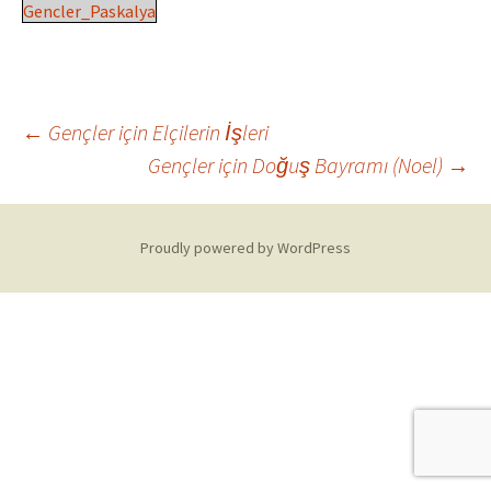
Gencler_Paskalya
Post
←
Gençler için Elçilerin İşleri
Gençler için Doğuş Bayramı (Noel)
→
navigation
Proudly powered by WordPress