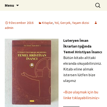
ILC
Skip
Search
si
Menu
to
for:
content
9 December 2016
Kitaplar
,
Yol, Gerçek, Yaşam dizisi
admin
Luteryen İman
İkrarları Işığında
Temel Hristiyan İnancı
Bütün kitabı alttaki
ekranda okuyabilirsiniz.
Kitabı eline almak
istersen lütfen bize
ulaşınız
«Bize ulaşmak için bu
linke tıklayabilirsiniz»