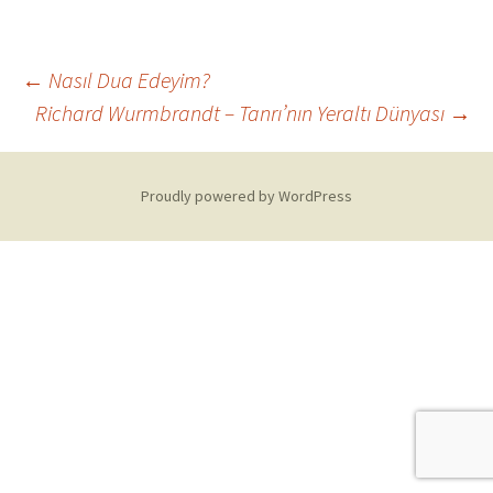
Post
←
Nasıl Dua Edeyim?
Richard Wurmbrandt – Tanrı’nın Yeraltı Dünyası
→
navigation
Proudly powered by WordPress