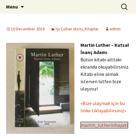
ILC
Skip
Search
si
Menu
to
for:
content
10 December 2016
İyi Çoban dizisi
,
Kitaplar
admin
Martin Luther – Kutsal
İnanç Adamı
Bütün kitabı alttaki
ekranda okuyabilirsiniz.
Kitabı eline almak
istersen lütfen bize
ulaşınız!
«Bize ulaşmak için bu
linke tıklayabilirsiniz»
martin_lutherinhayati