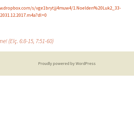
i
w.dropbox.com/s/vge1brytjj4muw4/1.Noelden%20Luk2_33-
031.12.2017.m4a?dl=0
o Luteryen
i
! (Elç. 6:8-15, 7:51-60)
Proudly powered by WordPress