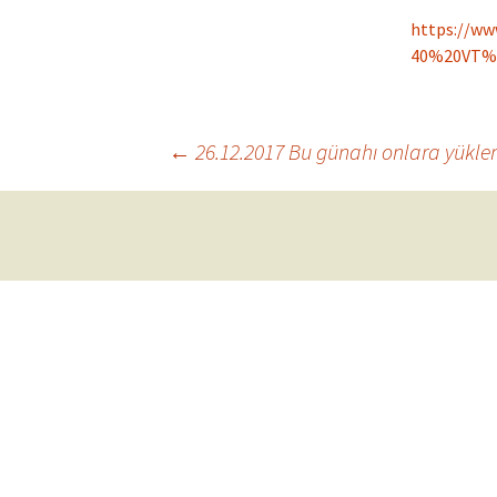
Cemaat
https://ww
40%20VT%2
Kruşev
Cemaat
Post
←
26.12.2017 Bu günahı onlara yükleme
navigation