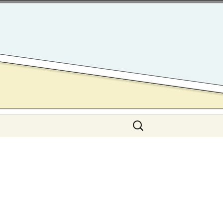
Search
for: