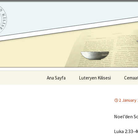
ILC
Skip
to
content
en Kilisesi
Ana Sayfa
Luteryen Kilisesi
Cemaat
Neye İnanıyoruz?
İstanb
Cemaat
2 January
Luteryen İman Hayatı
İzmir 
Noel’den So
Kilisenin Tarihi
Adana 
Luka 2:33-4
Peşter