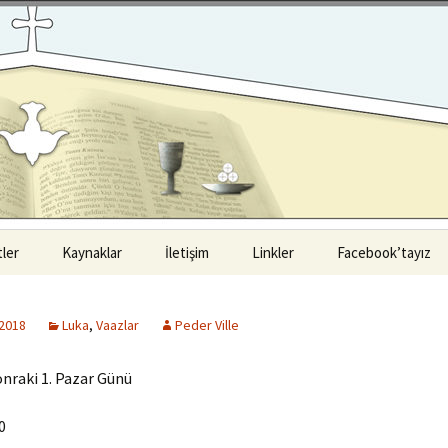
ler
Kaynaklar
İletişim
Linkler
Facebook’tayız
ul Luteryen
Kitaplar
i
 2018
Luka
,
Vaazlar
Peder Ville
Vaazlar
Luteryen Cemaati
nraki 1. Pazar Günü
Seminerler
Luteryen Cemaati
0
Materyaller
a Luteryen