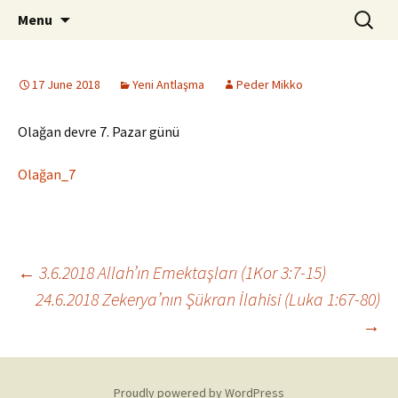
ILC
Skip
Search
si
Menu
to
for:
content
17 June 2018
Yeni Antlaşma
Peder Mikko
Olağan devre 7. Pazar günü
Olağan_7
Post
←
3.6.2018 Allah’ın Emektaşları (1Kor 3:7-15)
24.6.2018 Zekerya’nın Şükran İlahisi (Luka 1:67-80)
→
navigation
Proudly powered by WordPress