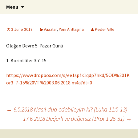
ILC
Skip
Search
si
Menu
to
for:
content
3 June 2018
Vaazlar
,
Yeni Antlaşma
Peder Ville
Olağan Devre 5. Pazar Günü
1. Korintliler 3:7-15
https://www.dropbox.com/s/ee1spfk1qdp7hkd/5OD%201K
or3_7-15%20VT%2003.06.2018.m4a?dl=0
Post
←
6.5.2018 Nasıl dua edebileyim ki? (Luka 11:5-13)
17.6.2018 Değerli ve değersiz (1Kor 1:26-31)
→
navigation