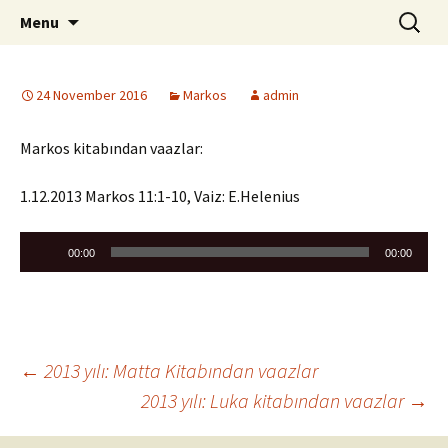
ILC
Skip
Search
si
Menu
to
for:
content
24 November 2016
Markos
admin
Markos kitabından vaazlar:
1.12.2013 Markos 11:1-10, Vaiz: E.Helenius
Audio
00:00
00:00
Player
Post
←
2013 yılı: Matta Kitabından vaazlar
2013 yılı: Luka kitabından vaazlar
→