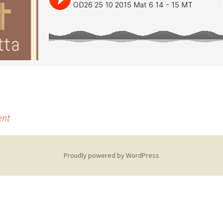
i
o Luteryen
i
ent
Proudly powered by WordPress