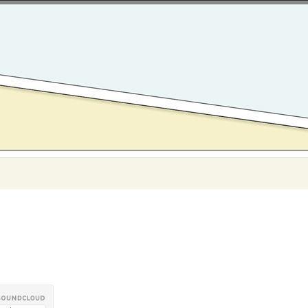
Search
for: