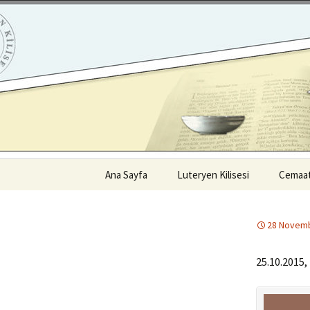
ILC
Skip
to
content
en Kilisesi
Ana Sayfa
Luteryen Kilisesi
Cemaat
Neye İnanıyoruz?
İstanb
Cemaat
28 Novem
Luteryen İman Hayatı
İzmir 
25.10.2015,
Kilisenin Tarihi
Adana 
Peşter