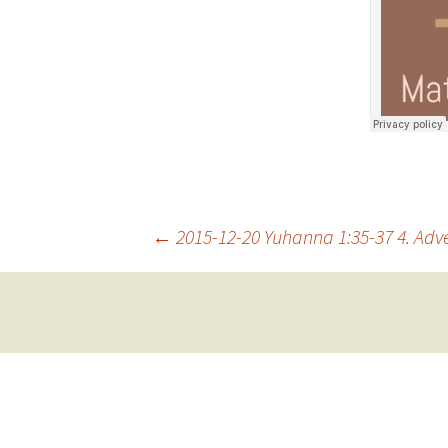
Cemaat
Kruşev
Cemaat
Post
←
2015-12-20 Yuhanna 1:35-37 4. Adv
navigation