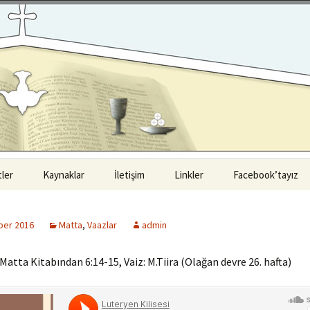
ler
Kaynaklar
İletişim
Linkler
Facebook’tayız
ul Luteryen
Kitaplar
i
ber 2016
Matta
,
Vaazlar
admin
Vaazlar
Luteryen Cemaati
 Matta Kitabından 6:14-15, Vaiz: M.Tiira (Olağan devre 26. hafta)
Seminerler
Luteryen Cemaati
Materyaller
a Luteryen