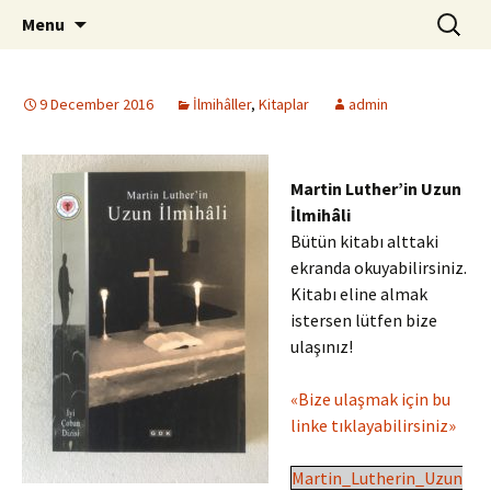
ILC
Skip
Search
si
Menu
to
for:
content
9 December 2016
İlmihâller
,
Kitaplar
admin
Martin Luther’in Uzun
İlmihâli
Bütün kitabı alttaki
ekranda okuyabilirsiniz.
Kitabı eline almak
istersen lütfen bize
ulaşınız!
«Bize ulaşmak için bu
linke tıklayabilirsiniz»
Martin_Lutherin_Uzun