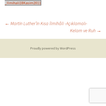
_Ilmihali18Kasim2011
Post
←
Martin Luther’in Kısa İlmihâli -Açıklamalı-
Kelam ve Ruh
→
navigation
Proudly powered by WordPress