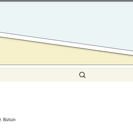
Search
for:
z. Bütün