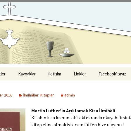
ler
Kaynaklar
İletişim
Linkler
Facebook’tayız
ul Luteryen
Kitaplar
i
er 2016
İlmihâller
,
Kitaplar
admin
Vaazlar
Luteryen Cemaati
Martin Luther’in Açıklamalı Kisa İlmihâli
Seminerler
Kitabın kısa kısmını alttaki ekranda okuyabilirsini
Luteryen Cemaati
kitap eline almak istersen lütfen bize ulaşınız!
Materyaller
a Luteryen