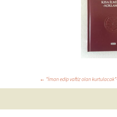
Cemaat
Kruşev
Cemaat
Post
←
“İman edip vaftiz olan kurtulacak”-L
navigation