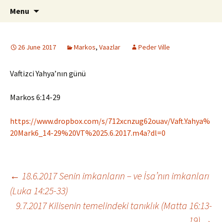
ILC
Skip
Search
si
Menu
to
for:
content
26 June 2017
Markos
,
Vaazlar
Peder Ville
Vaftizci Yahya’nın günü
Markos 6:14-29
https://www.dropbox.com/s/712xcnzug62ouav/Vaft.Yahya%
20Mark6_14-29%20VT%2025.6.2017.m4a?dl=0
Post
←
18.6.2017 Senin imkanların – ve İsa’nın imkanları
(Luka 14:25-33)
9.7.2017 Kilisenin temelindeki tanıklık (Matta 16:13-
navigation
19)
→