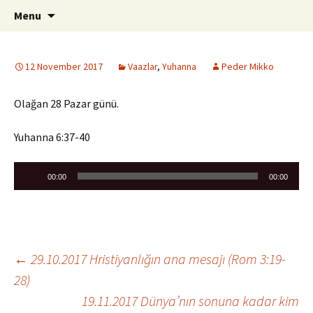
ILC
Skip
Search
si
Menu
to
for:
content
12 November 2017
Vaazlar
,
Yuhanna
Peder Mikko
Olağan 28 Pazar günü.
Yuhanna 6:37-40
Audio
00:00
00:00
Player
Post
←
29.10.2017 Hristiyanlığın ana mesajı (Rom 3:19-
28)
19.11.2017 Dünya’nın sonuna kadar kim