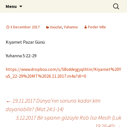
ILC
Skip
Search
si
Menu
to
for:
content
3 December 2017
Vaazlar
,
Yuhanna
Peder Ville
Kıyamet Pazar Günü
Yuhanna 5:22-29
https://www.dropbox.com/s/58sddejgyqlhlnr/Kiyamet%20Y
u5_22-29%20MT%2026.11.2017.m4a?dl=0
Post
←
19.11.2017 Dünya’nın sonuna kadar kim
dayanabilir? (Mat 24:1-14)
3.12.2017 Bir sıpanın gözüyle Rab İsa Mesih (Luk
navigation
19:28-40)
→